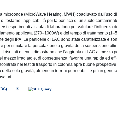
co a microonde (MicroWave Heating, MWH) coadiuvato dall’uso di
e di testarne l’applicabilità per la bonifica di un suolo contamina
iversi esperimenti a scala di laboratorio per valutare l’influenza d
adiamento applicata (270–1000W) e del tempo di trattamento (1–5
ne degli IPA. Le particelle di LAC sono state caratterizzate e son
ture per simulare la percolazione a gravità della sospensione otti
à. I risultati ottenuti dimostrano che l'aggiunta di LAC al mezzo 
l mezzo irradiato e, di conseguenza, favorire una rapida ed eff
contrata nei test di trasporto in colonna apre buone prospettive
della sola gravità, almeno in terreni permeabili, e più in gener
nsaturi.
(DC)