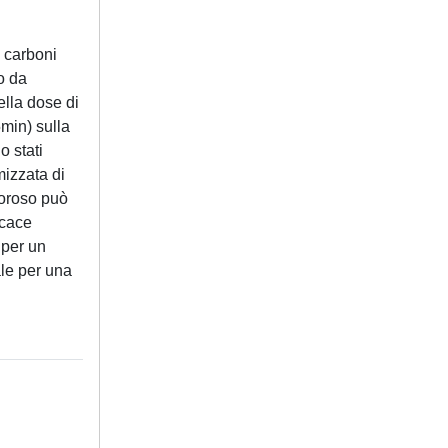
 carboni
to da
ella dose di
min) sulla
o stati
mizzata di
poroso può
icace
 per un
ale per una