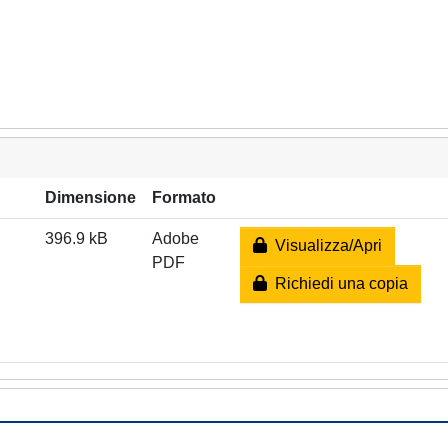
Dimensione
Formato
396.9 kB
Adobe
Visualizza/Apri
PDF
Richiedi una copia