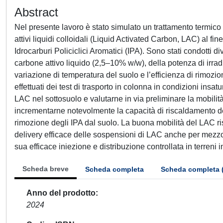
Abstract
Nel presente lavoro è stato simulato un trattamento termi
attivi liquidi colloidali (Liquid Activated Carbon, LAC) al fin
Idrocarburi Policiclici Aromatici (IPA). Sono stati condotti d
carbone attivo liquido (2,5–10% w/w), della potenza di irr
variazione di temperatura del suolo e l’efficienza di rimozio
effettuati dei test di trasporto in colonna in condizioni insa
LAC nel sottosuolo e valutarne in via preliminare la mobilit
incrementarne notevolmente la capacità di riscaldamento de
rimozione degli IPA dal suolo. La buona mobilità del LAC ris
delivery efficace delle sospensioni di LAC anche per mezzo 
sua efficace iniezione e distribuzione controllata in terreni i
Scheda breve
Scheda completa
Scheda completa 
Anno del prodotto
2024