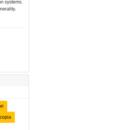
on systems.
erality.
ri
copia