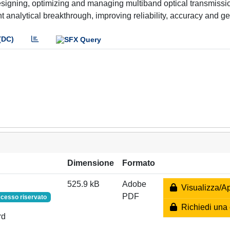
 designing, optimizing and managing multiband optical transmissi
alytical breakthrough, improving reliability, accuracy and gen
(DC)
Dimensione
Formato
525.9 kB
Adobe
Visualizza/Ap
PDF
cesso riservato
Richiedi una 
rd