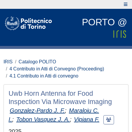
PORTO @
IRIS
Catalogo POLITO
4 Contributo in Atti di Convegno (Proceeding)
4.1 Contributo in Atti di convegno
Uwb Horn Antenna for Food
Inspection Via Microwave Imaging
Gonzalez-Pardo J. F.
;
Maraloiu C.
I.
;
Tobon Vasquez J. A.
;
Vipiana F.
2025