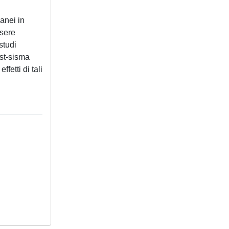
ranei in
ssere
studi
ost-sisma
fetti di tali