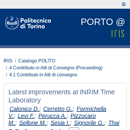
PORTO @
IRIS
Catalogo POLITO
4 Contributo in Atti di Convegno (Proceeding)
4.1 Contributo in Atti di convegno
Latest improvements at INRIM Time
Laboratory
Calonico D.
;
Cerretto G.
;
Formichella
V.
;
Levi F.
;
Perucca A.
;
Pizzocaro
M.
;
Sellone M.
;
Sesia I.
;
Signorile G.
;
Thai