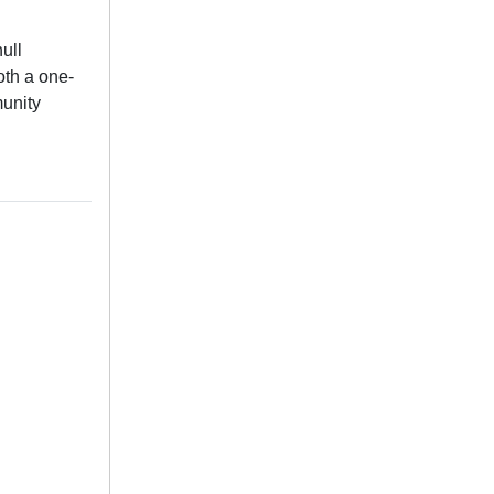
ull
oth a one-
munity