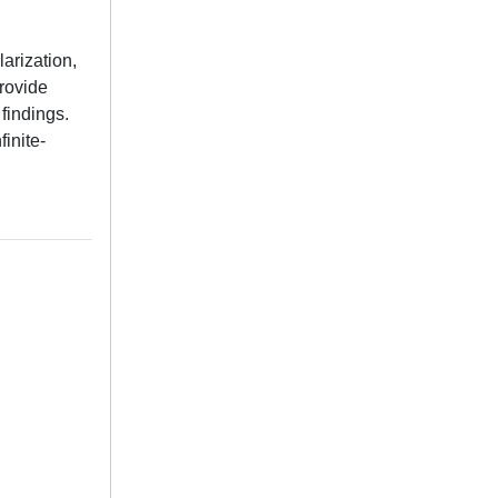
arization,
provide
findings.
finite-