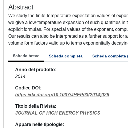
Abstract
We study the finite-temperature expectation values of expon
we give a low-temperature expansion of such quantities in 
explicit formulas. For special values of the exponent, comp
Our results can also be interpreted as a further support for 
volume form factors valid up to terms exponentially decayin
Scheda breve
Scheda completa
Scheda completa 
Anno del prodotto
2014
Codice DOI
https://dx.doi.org/10.1007/JHEP03(2014)026
Titolo della Rivista
JOURNAL OF HIGH ENERGY PHYSICS
Appare nelle tipologie