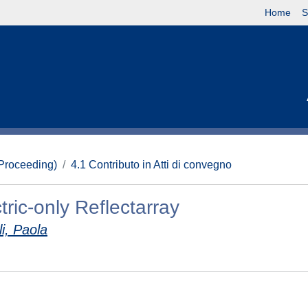
Home
S
(Proceeding)
4.1 Contributo in Atti di convegno
ic-only Reflectarray
li, Paola