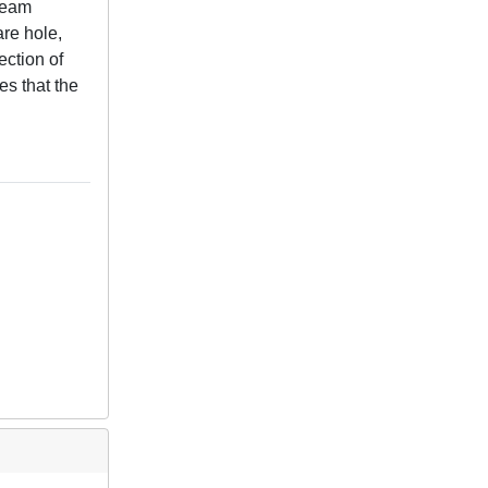
 beam
are hole,
ection of
es that the