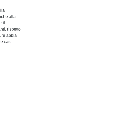
lla
nche alla
 il
ti, rispetto
sure abbia
ue casi