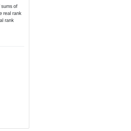
f sums of
e real rank
al rank