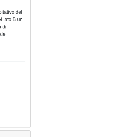
itativo del
l lato B un
à di
ale