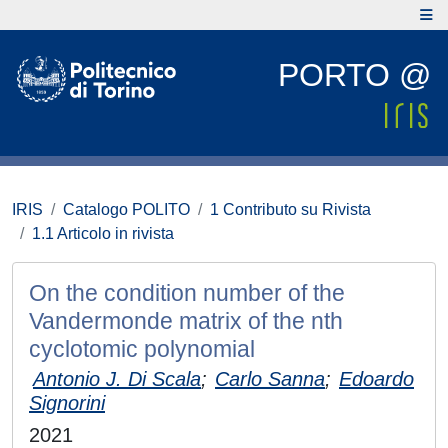
PORTO @
IRIS
Catalogo POLITO
1 Contributo su Rivista
1.1 Articolo in rivista
On the condition number of the
Vandermonde matrix of the nth
cyclotomic polynomial
Antonio J. Di Scala
;
Carlo Sanna
;
Edoardo
Signorini
2021