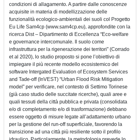
condizioni di allagamento. A partire dalle conoscenze
acquisite in materia di modellizzazione delle
funzionalità ecologico-ambientali dei suoli col Progetto
Eu Life Sam4cp (www.sam4cp.eu), approfondite con la
ricerca Dist – Dipartimento di Eccellenza “Eco-welfare
e governance intercomunale. Il suolo come
infrastruttura per la rigenerazione dei territori” (Corrado
et al 2020), lo studio proposto si pone l’obiettivo di
impiegare il più recente modello ecosistemico del
software Intergated Evaluation of Ecosystem Services
and Tade-off (InVEST) “Urban Flood Risk Mitigation
model” per verificare, nel contesto di Settimo Torinese
(già caso studio delle succitate ricerche), quali aree e
quali tessuti della città pubblica e privata (consolidata
e/o di completamento e/o di trasformazione) debbano
essere oggetto di misure legate all’adattamento urbano
per la gestione del run-off superficiale, favorendo la
transizione ad una città più resiliente sotto il profilo
idraulico. Particolarmente, la metodologia prevede lo