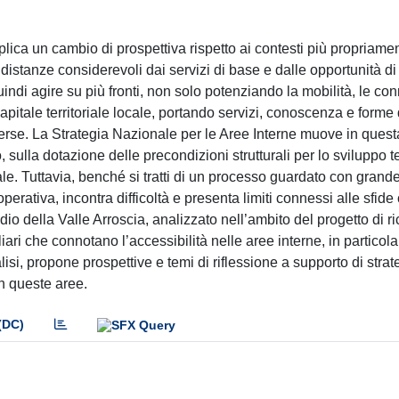
mplica un cambio di prospettiva rispetto ai contesti più propriame
distanze considerevoli dai servizi di base e dalle opportunità di 
 quindi agire su più fronti, non solo potenziando la mobilità, le co
capitale territoriale locale, portando servizi, conoscenza e forme 
rse. La Strategia Nazionale per le Aree Interne muove in quest
lla dotazione delle precondizioni strutturali per lo sviluppo ter
ocale. Tuttavia, benché si tratti di un processo guardato con grand
rativa, incontra difficoltà e presenta limiti connessi alle sfide
udio della Valle Arroscia, analizzato nell’ambito del progetto di r
ri che connotano l’accessibilità nelle aree interne, in particola
si, propone prospettive e temi di riflessione a supporto di strat
in queste aree.
(DC)