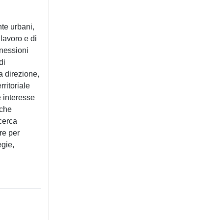
nte urbani,
lavoro e di
nnessioni
di
a direzione,
ritoriale
e interesse
 che
icerca
re per
egie,