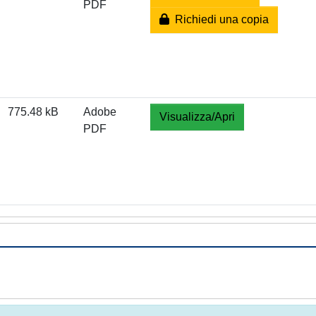
PDF
Richiedi una copia
775.48 kB
Adobe
Visualizza/Apri
PDF