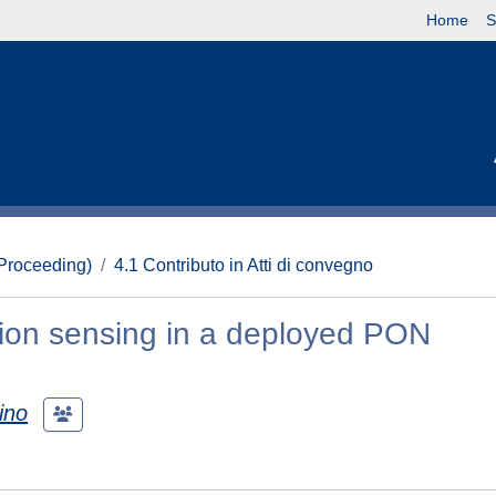
Home
S
(Proceeding)
4.1 Contributo in Atti di convegno
ation sensing in a deployed PON
ino