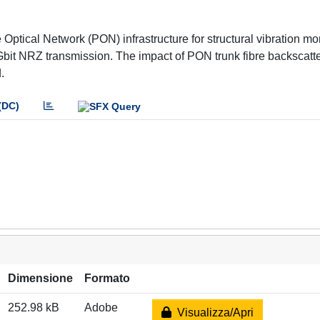
ptical Network (PON) infrastructure for structural vibration mon
bit NRZ transmission. The impact of PON trunk fibre backscatt
.
(DC)
Dimensione
Formato
252.98 kB
Adobe
Visualizza/Apri