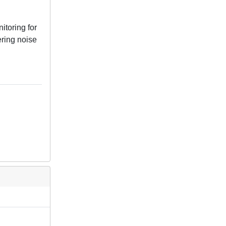
itoring for
ering noise