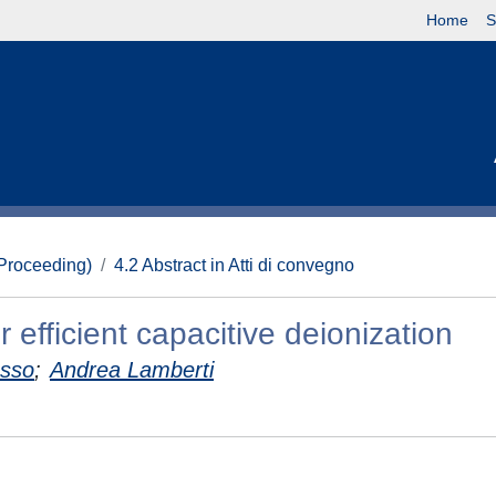
Home
S
(Proceeding)
4.2 Abstract in Atti di convegno
 efficient capacitive deionization
esso
;
Andrea Lamberti