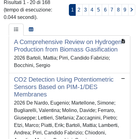
Risultati 1 - 20 di 168
(tempo di esecuzione:
1
2
3
4
5
6
7
8
9
0.044 secondi).
A Comprehensive Review on Hydrogen
Production from Biomass Gasification
2026 Bartoli, Mattia; Pirri, Candido Fabrizio;
Bocchini, Sergio
CO2 Detection Using Potentiometric
Sensors Based on PIM-1/DES
Membranes
2026 De Nardo, Eugenio; Martellone, Simone;
Bugliarelli, Valentina; Molino, Davide; Ferraro,
Giuseppe; Lettieri, Stefania; Zaccagnini, Pietro;
Etzi, Marco; Piatti, Erik; Bartoli, Mattia; Lamberti,
Andrea; Pirri, Candido Fabrizio; Chiodoni,