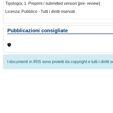
Tipologia: 1. Preprint / submitted version [pre- review]
Licenza: Pubblico - Tutti i diritti riservati
Pubblicazioni consigliate
I documenti in IRIS sono protetti da copyright e tutti i diritti
Powered by
IRIS
-
about IRIS
-
Utilizzo dei cookie
-