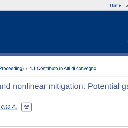
Home
S
(Proceeding)
4.1 Contributo in Atti di convegno
nd nonlinear mitigation: Potential g
rena A.