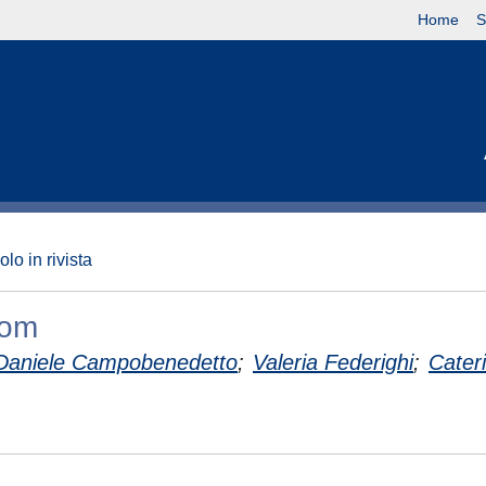
Home
S
olo in rivista
oom
Daniele Campobenedetto
;
Valeria Federighi
;
Cater