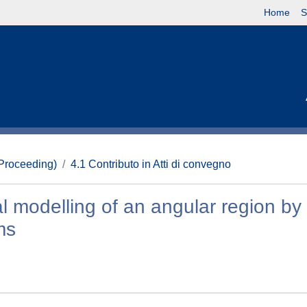
Home
S
(Proceeding)
4.1 Contributo in Atti di convegno
al modelling of an angular region by
ms