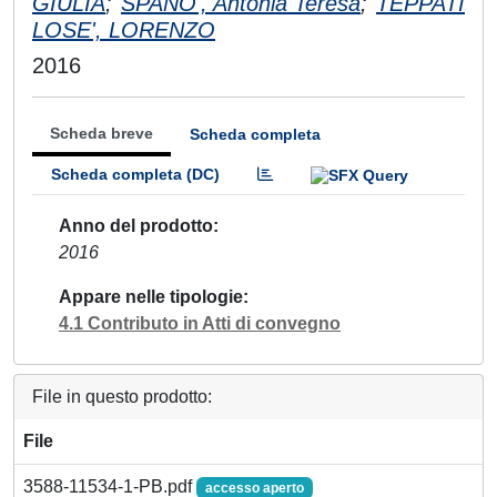
GIULIA
;
SPANO', Antonia Teresa
;
TEPPATI
LOSE', LORENZO
2016
Scheda breve
Scheda completa
Scheda completa (DC)
Anno del prodotto
2016
Appare nelle tipologie
4.1 Contributo in Atti di convegno
File in questo prodotto:
File
3588-11534-1-PB.pdf
accesso aperto