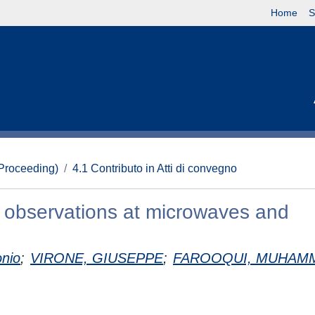
Home
S
(Proceeding)
4.1 Contributo in Atti di convegno
l observations at microwaves and
nio
;
VIRONE, GIUSEPPE
;
FAROOQUI, MUHAM