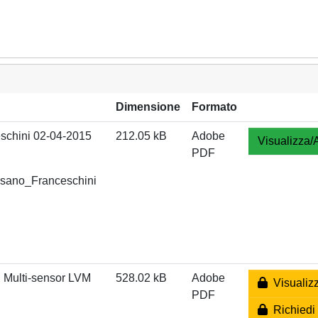
Dimensione
Formato
schini 02-04-2015
212.05 kB
Adobe
Visualizza/
PDF
isano_Franceschini
n Multi-sensor LVM
528.02 kB
Adobe
Visualizz
PDF
Richiedi 