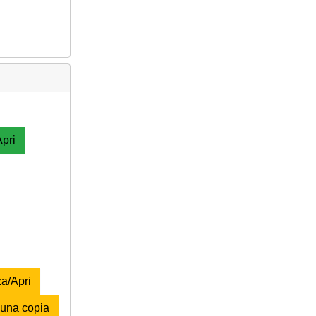
Apri
a/Apri
una copia