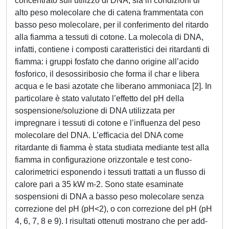
concentrato sull’utilizzo di DNA, sia in condizioni di
alto peso molecolare che di catena frammentata con
basso peso molecolare, per il conferimento del ritardo
alla fiamma a tessuti di cotone. La molecola di DNA,
infatti, contiene i composti caratteristici dei ritardanti di
fiamma: i gruppi fosfato che danno origine all’acido
fosforico, il desossiribosio che forma il char e libera
acqua e le basi azotate che liberano ammoniaca [2]. In
particolare è stato valutato l’effetto del pH della
sospensione/soluzione di DNA utilizzata per
impregnare i tessuti di cotone e l’influenza del peso
molecolare del DNA. L’efficacia del DNA come
ritardante di fiamma è stata studiata mediante test alla
fiamma in configurazione orizzontale e test cono-
calorimetrici esponendo i tessuti trattati a un flusso di
calore pari a 35 kW m-2. Sono state esaminate
sospensioni di DNA a basso peso molecolare senza
correzione del pH (pH<2), o con correzione del pH (pH
4, 6, 7, 8 e 9). I risultati ottenuti mostrano che per add-