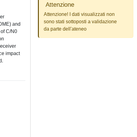
Attenzione
Attenzione! I dati visualizzati non
er
sono stati sottoposti a validazione
(DME) and
da parte dell'ateneo
 of C/N0
on
receiver
nce impact
d.