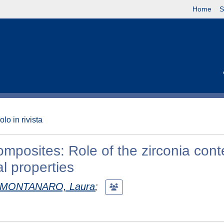
Home
S
olo in rivista
omposites: Role of the zirconia cont
l properties
MONTANARO, Laura
;