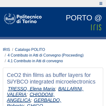
PORTO @
IRIS
Catalogo POLITO
4 Contributo in Atti di Convegno (Proceeding)
4.1 Contributo in Atti di convegno
CeO2 thin films as buffer layers for
Si/YBCO integrated microelectronics
TRESSO, Elena Maria
;
BALLARINI,
VALERIA
;
CHIODONI,
ANGELICA
;
GERBALDO,
Roberto
;
GHIGO,