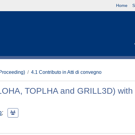
Home
S
(Proceeding)
4.1 Contributo in Atti di convegno
ALOHA, TOPLHA and GRILL3D) with
o
;