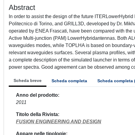
Abstract
In order to assist the design of the future ITERLowerHy
Politecnico di Torino, and GRILL3D, developed by Dr. Mikhail
operated by ENEA Frascati, have been compared with the u
Active Multi-junction (PAM) LowerHybridantennas. Both AL
waveguides modes, while TOPLHA is based on boundary-valu
relevant waveguides surfaces. Several plasma profiles, wit
a complete description of the simulated launcher in terms o
power spectra. Good agreement can be observed among codes
Scheda breve
Scheda completa
Scheda completa 
Anno del prodotto
2011
Titolo della Rivista
FUSION ENGINEERING AND DESIGN
Appare nelle tipologie