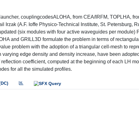
brid launcher, couplingcodesALOHA, from CEA/IRFM, TOPLHA, fr
 Irzak (A.F. Ioffe Physico-Technical Institute, St. Petersburg, 
pdated (six modules with four active waveguides per module) 
OHA and GRILL3D formulate the problem in terms of rectangula
e problem with the adoption of a triangular cell-mesh to repr
h varying edge density and density increase, have been adopted
f reflection coefficient, computed at the beginning of each LH mo
 for all the simulated profiles.
(DC)