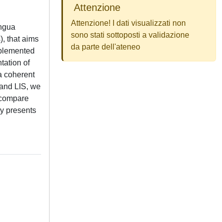
Attenzione
Attenzione! I dati visualizzati non
ingua
sono stati sottoposti a validazione
), that aims
da parte dell'ateneo
implemented
tation of
a coherent
 and LIS, we
o compare
ly presents