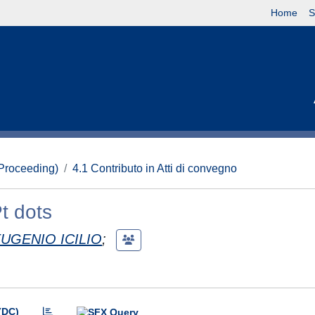
Home
S
(Proceeding)
4.1 Contributo in Atti di convegno
t dots
EUGENIO ICILIO
;
(DC)