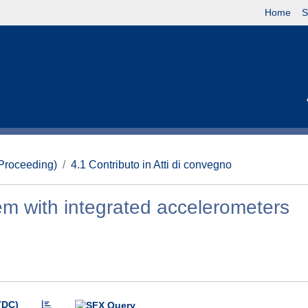
Home
S
(Proceeding)
4.1 Contributo in Atti di convegno
em with integrated accelerometers
(DC)