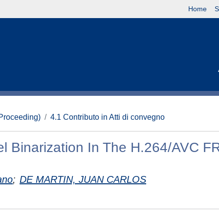
Home
S
(Proceeding)
4.1 Contributo in Atti di convegno
l Binarization In The H.264/AVC F
ano
;
DE MARTIN, JUAN CARLOS