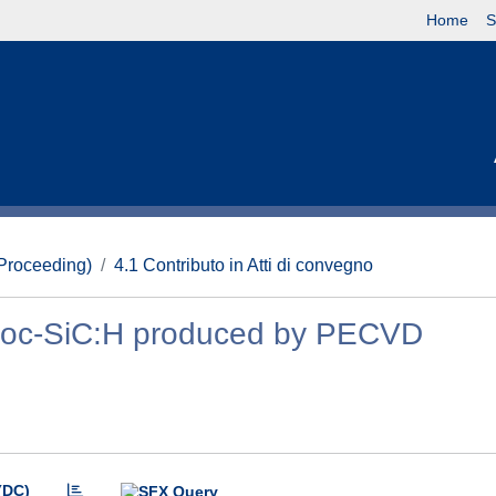
Home
S
(Proceeding)
4.1 Contributo in Atti di convegno
croc-SiC:H produced by PECVD
(DC)