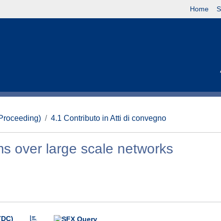
Home
S
(Proceeding)
4.1 Contributo in Atti di convegno
 over large scale networks
(DC)