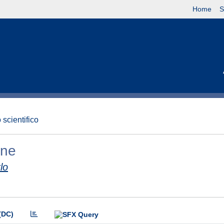
Home
S
 scientifico
one
lo
(DC)