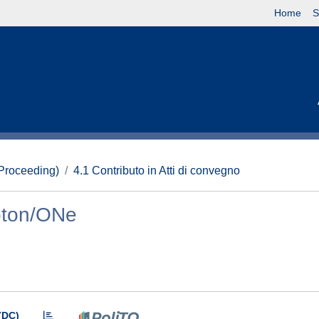
Home
S
(Proceeding)
4.1 Contributo in Atti di convegno
oton/ONe
(DC)