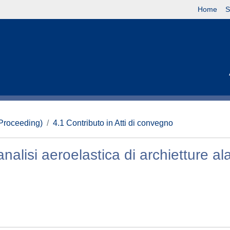
Home
S
(Proceeding)
4.1 Contributo in Atti di convegno
nalisi aeroelastica di archietture al