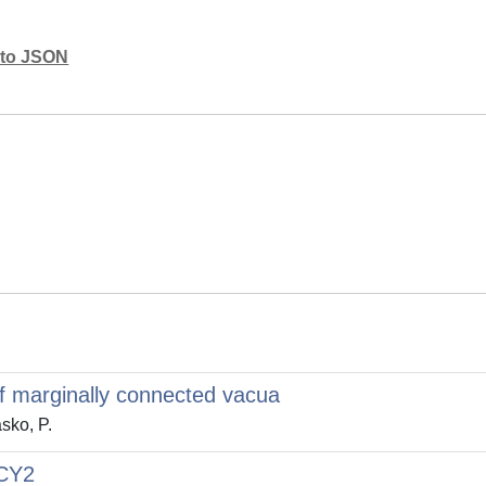
mato JSON
 marginally connected vacua
asko, P.
 CY2