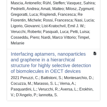
Mascia, Antonello; Rühl, Steffen; Vasquez, Sahira;
Pedrielli, Andrea; Amati, Matteo; Milosz, Zygmunt;
Gregoratti, Luca; Risplendi, Francesca; Re
Fiorentin, Michele; Rossi, Francesca; Nasi, Lucia;
Ligorio, Giovanni; List-Kratochvil, Emil J. W.;
Verucchi, Roberto; Pasquali, Luca; Petti, Luisa;
Cosseddu, Piero; Nardi, Marco Vittorio; Timpel,
Melanie
Interfacing aptamers, nanoparticles
and graphene in a hierarchical
structure for highly selective detection
of biomolecules in OECT devices
2021 Peruzzi, C.; Battistoni, S.; Montesarchio, D.;
Cocuzza, M.; Marasso, S. L.; Verna, A.;
Pasquardini, L.; Verucchi, R.; Aversa, L.; Erokhin,
V.; D'Angelo, P.; Iannotta, S.