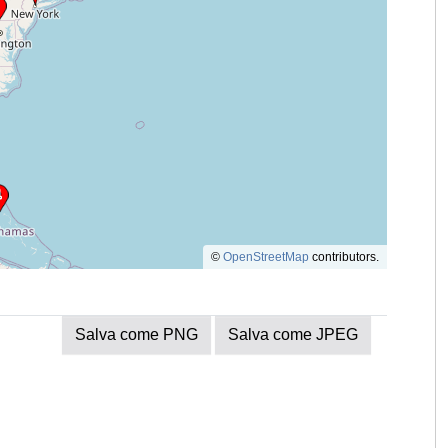
©
OpenStreetMap
contributors.
Salva come PNG
Salva come JPEG