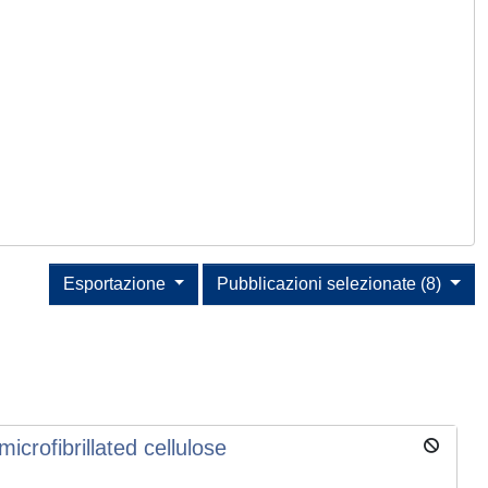
Esportazione
Pubblicazioni selezionate (8)
rofibrillated cellulose