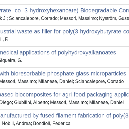
tyrate- co -3-hydroxyhexanoate) Biodegradable Co
ank J.; Sciancalepore, Corrado; Messori, Massimo; Nyström, Gust
industrial waste as filler for poly(3-hydroxybutyrate
i, F.
medical applications of polyhydroxyalkanoates
Siqueira, G.
ith bioresorbable phosphate glass microparticles
o; Messori, Massimo; Milanese, Daniel; Sciancalepore, Corrado
based biocomposites for agri-food packaging applic
Diego; Giubilini, Alberto; Messori, Massimo; Milanese, Daniel
manufactured by fused filament fabrication of poly
; Nobili, Andrea; Bondioli, Federica