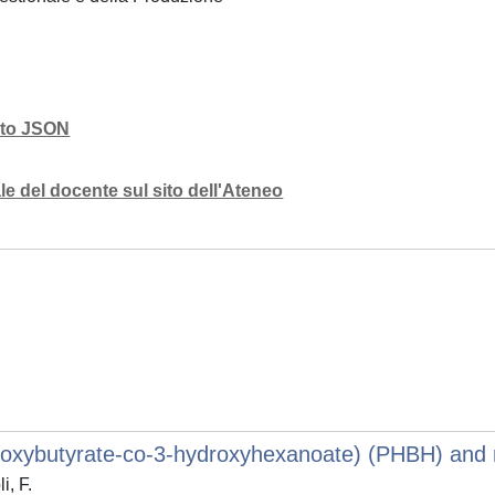
mato JSON
e del docente sul sito dell'Ateneo
oxybutyrate-co-3-hydroxyhexanoate) (PHBH) and mic
i, F.