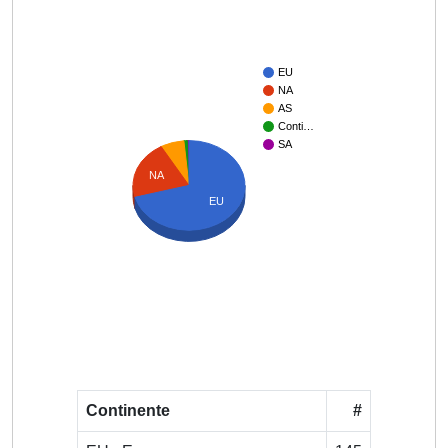
EU
NA
AS
Conti…
SA
NA
EU
Continente
#