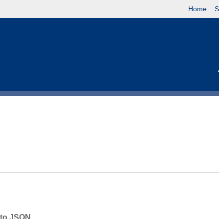
Home
S
mato JSON