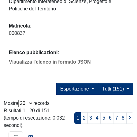
Dipartimento Interateneo di Scienze, Progetto e
Politiche del Territorio
Matricola
000837
Elenco pubblicazioni
Visualizza l'elenco in formato JSON
Esportazione
Tutti (151)
Mostra
records
Risultati 1 - 20 di 151
(tempo di esecuzione: 0.032
1
2
3
4
5
6
7
8
secondi).