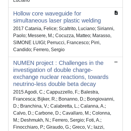
Luciano
Hollow core waveguide for
simultaneous laser plastic welding
2017 Catania, Felice; Scaltrito, Luciano; Sirianni,
Paolo; Messere, M.; Cocuzza, Matteo; Marasso,
SIMONE LUIGI; Perrucci, Francesco; Pirri,
Candido; Ferrero, Sergio
NUMEN project : Challenges in the
investigation of double charge-
exchange nuclear reactions, towards
neutrino-less double beta decay
2015 Agodi, C.; Cappuzzello, F.; Balestra,
Francesca; Bijker, R.; Bonanno, D.; Bongiovanni,
D.; Branchina, V.; Calabretta, L.; Calanna, A.;
Calvo, D.; Carbone, D.; Cavallaro, M.; Colonna,
M.; Deshmukh, N.; Ferrero, Sergio; Foti, A.;
Finocchiaro, P.; Giraudo, G.; Greco, V.; Iazzi,