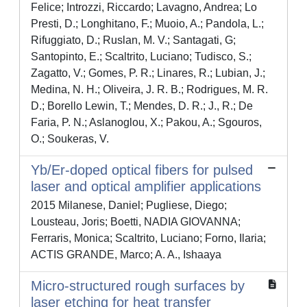
Felice; Introzzi, Riccardo; Lavagno, Andrea; Lo
Presti, D.; Longhitano, F.; Muoio, A.; Pandola, L.;
Rifuggiato, D.; Ruslan, M. V.; Santagati, G;
Santopinto, E.; Scaltrito, Luciano; Tudisco, S.;
Zagatto, V.; Gomes, P. R.; Linares, R.; Lubian, J.;
Medina, N. H.; Oliveira, J. R. B.; Rodrigues, M. R.
D.; Borello Lewin, T.; Mendes, D. R.; J., R.; De
Faria, P. N.; Aslanoglou, X.; Pakou, A.; Sgouros,
O.; Soukeras, V.
Yb/Er-doped optical fibers for pulsed
laser and optical amplifier applications
2015 Milanese, Daniel; Pugliese, Diego;
Lousteau, Joris; Boetti, NADIA GIOVANNA;
Ferraris, Monica; Scaltrito, Luciano; Forno, Ilaria;
ACTIS GRANDE, Marco; A. A., Ishaaya
Micro-structured rough surfaces by
laser etching for heat transfer