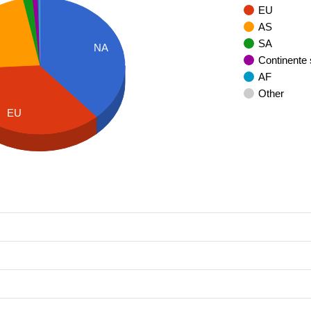
EU
AS
SA
NA
Continente
AF
Other
EU