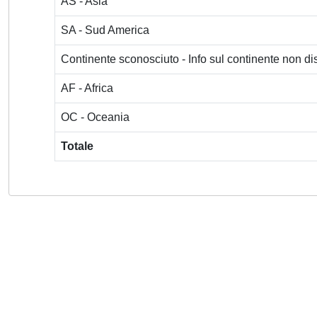
AS - Asia
SA - Sud America
Continente sconosciuto - Info sul continente non dis
AF - Africa
OC - Oceania
Totale
Powered by
IRIS
-
about IRIS
-
Utilizzo dei cookie
-