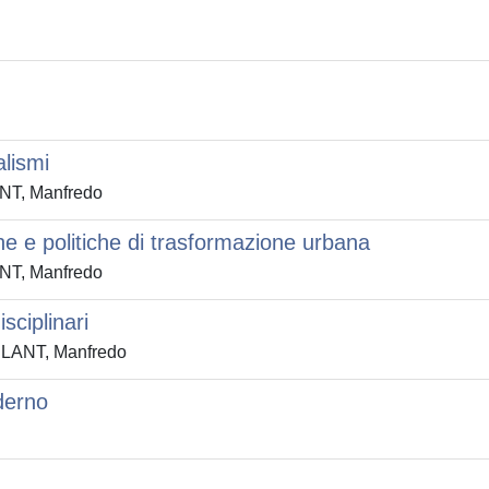
alismi
ANT, Manfredo
che e politiche di trasformazione urbana
ANT, Manfredo
sciplinari
BILANT, Manfredo
oderno