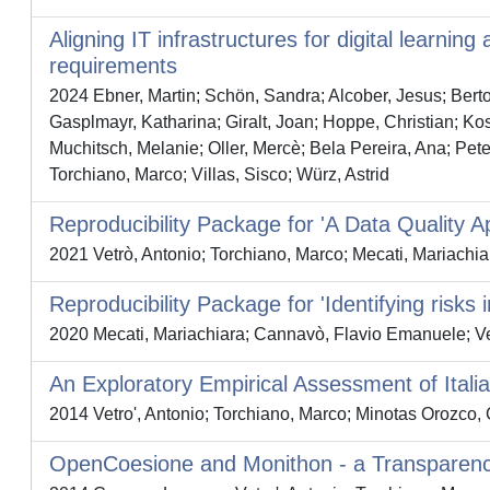
Aligning IT infrastructures for digital learni
requirements
2024 Ebner, Martin; Schön, Sandra; Alcober, Jesus; Berto
Gasplmayr, Katharina; Giralt, Joan; Hoppe, Christian; Ko
Muchitsch, Melanie; Oller, Mercè; Bela Pereira, Ana; Pet
Torchiano, Marco; Villas, Sisco; Würz, Astrid
Reproducibility Package for 'A Data Quality A
2021 Vetrò, Antonio; Torchiano, Marco; Mecati, Mariachia
Reproducibility Package for 'Identifying risk
2020 Mecati, Mariachiara; Cannavò, Flavio Emanuele; Ve
An Exploratory Empirical Assessment of Ital
2014 Vetro', Antonio; Torchiano, Marco; Minotas Orozco
OpenCoesione and Monithon - a Transparenc