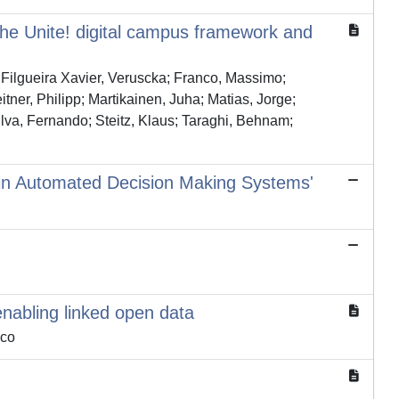
- The Unite! digital campus framework and
 Filgueira Xavier, Veruscka; Franco, Massimo;
ner, Philipp; Martikainen, Juha; Matias, Jorge;
ilva, Fernando; Steitz, Klaus; Taraghi, Behnam;
sk in Automated Decision Making Systems'
nabling linked open data
ico