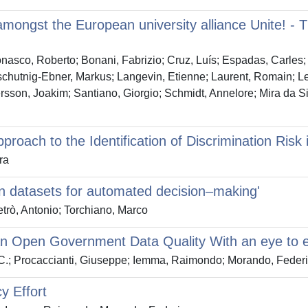
ng amongst the European university alliance Unite! 
nasco, Roberto; Bonani, Fabrizio; Cruz, Luís; Espadas, Carles;
schutnig-Ebner, Markus; Langevin, Etienne; Laurent, Romain; Leit
ersson, Joakim; Santiano, Giorgio; Schmidt, Annelore; Mira da S
pproach to the Identification of Discrimination Ri
ra
s in datasets for automated decision–making'
trò, Antonio; Torchiano, Marco
ian Open Government Data Quality With an eye to e
, C.; Procaccianti, Giuseppe; Iemma, Raimondo; Morando, Feder
y Effort