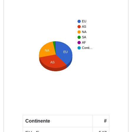
EU
AS
NA
SA
AF
Conti…
NA
EU
AS
Continente
#